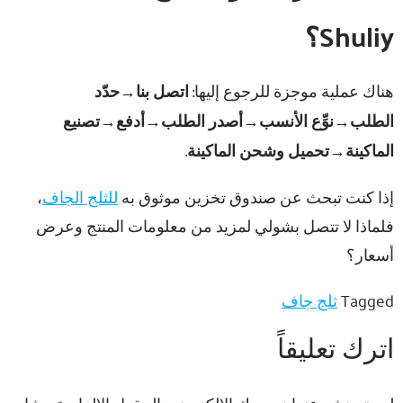
Shuliy؟
هناك عملية موجزة للرجوع إليها:
اتصل بنا→حدّد
الطلب→نوِّع الأنسب→أصدر الطلب→أدفع→تصنيع
الماكينة→تحميل وشحن الماكينة
.
إذا كنت تبحث عن صندوق تخزين موثوق به
للثلج الجاف
،
فلماذا لا تتصل بشولي لمزيد من معلومات المنتج وعرض
أسعار؟
Tagged
ثلج جاف
اترك تعليقاً
لن يتم نشر عنوان بريدك الإلكتروني.
الحقول الإلزامية مشار