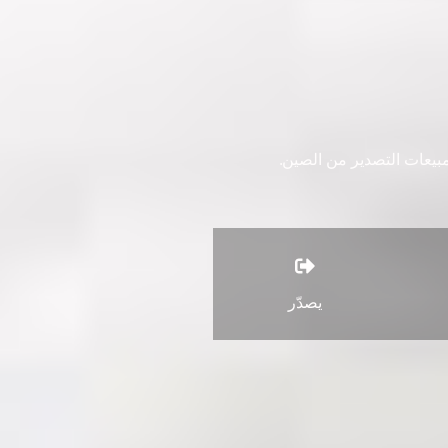
يصدّر