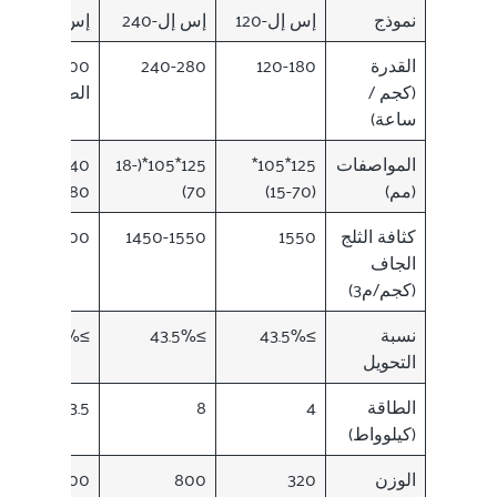
نموذج
إس إل-120
إس إل-240
إس إل-500
القدرة
120-180
240-280
500 (حسب
(كجم /
الطلب)
ساعة)
المواصفات
125*105*
125*105*(18-
40*140*(18-
(مم)
(15-70)
70)
180)
كثافة الثلج
1550
1450-1550
1300-1500
الجاف
(كجم/م3)
نسبة
≥43.5%
≥43.5%
≥43.5%
التحويل
الطاقة
4
8
13.5
(كيلوواط)
الوزن
320
800
4500