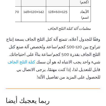
(كجم)
الأبعاد
125×60×128
142×120×148
270×150×180
(سم)
معلمات آلة كتلة الثلج الجاف
وفقًا للجدول أعلاه، تتمتع آلة كتل الثلج الجاف بسعة إنتاج
تتراوح بين 120-500 كجم/ساعة. وتُخصص آلة صنع كتل
الثلج الجاف بقدرة 500 كجم/ساعة بناءً على احتياجاتك.
شيء واحد يجب الانتباه له هو أن سمك
كتلة الثلج الجاف
قابل للتعديل. لذا، إذا كنت مهتمًا، يرجى الاتصال بي
للحصول على المزيد من تفاصيل الآلة!
ربما يعجبك أيضا