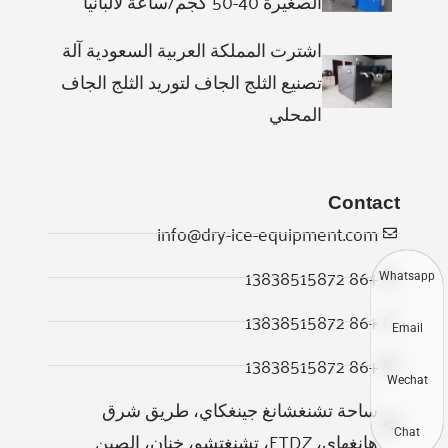
الصغيرة 40-50 كجم/ساعة لألبانيا
اشترت المملكة العربية السعودية آلة
تصنيع الثلج الجاف لتوريد الثلج الجاف
المحلي
Contact
info@dry-ice-equipment.com
+86 13838515872
Whatsapp
+86 13838515872
Email
+86 13838515872
Wechat
ساحة تشنغشانغ جينغكاي، طريق شرق
Chat
هانغهاي، ETDZ، تشنغتشو، خنان، الصين