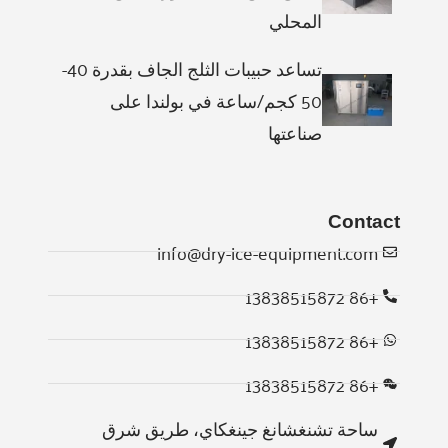
المحلي
تساعد حبيبات الثلج الجاف بقدرة 40-
50 كجم/ساعة في بولندا على
صناعتها
Contact
info@dry-ice-equipment.com
+86 13838515872
Whatsapp
+86 13838515872
Email
+86 13838515872
Wechat
ساحة تشنغشانغ جينغكاي، طريق شرق