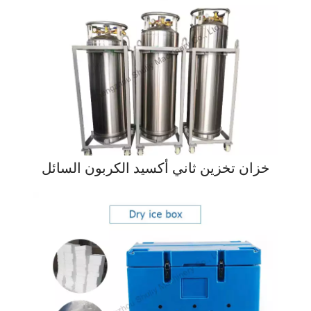
خزان تخزين ثاني أكسيد الكربون السائل