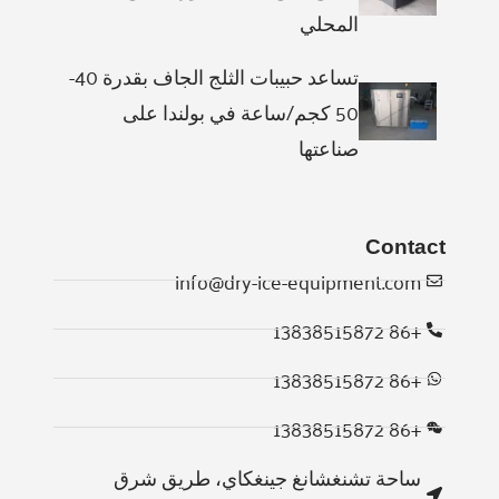
المحلي
تساعد حبيبات الثلج الجاف بقدرة 40-
50 كجم/ساعة في بولندا على
صناعتها
Contact
info@dry-ice-equipment.com
+86 13838515872
Whatsapp
+86 13838515872
Email
+86 13838515872
Wechat
ساحة تشنغشانغ جينغكاي، طريق شرق