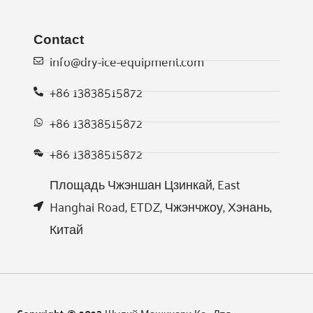
Contact
info@dry-ice-equipment.com
+86 13838515872
Whatsapp
+86 13838515872
+86 13838515872
Email
Площадь Чжэншан Цзинкай, East
Wechat
Hanghai Road, ETDZ, Чжэнчжоу, Хэнань,
Китай
Chat
Copyright © 2023 Шулий Машинери Ко., Лтд.