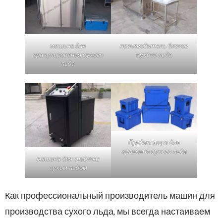
машина для
производитель блоков
гранулирования сухого
сухого льда
льда
Продам ящик для
хранения сухого льда
машина для очистки
сухим льдом
Как профессиональный производитель машин для
производства сухого льда, мы всегда настаиваем