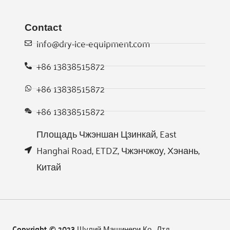
Contact
info@dry-ice-equipment.com
+86 13838515872
+86 13838515872
+86 13838515872
Площадь Чжэншан Цзинкай, East
Hanghai Road, ETDZ, Чжэнчжоу, Хэнань,
Китай
Copyright © 2023 Шулий Машинери Ко., Лтд.