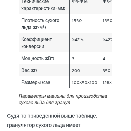
Технические
Φ3-Φ16
Φ3-Φ19
характеристики (мм)
Плотность сухого
1550
1550
льда (кг/м³)
Коэффициент
≥42%
≥42%
конверсии
Мощность (кВт)
3
4
Вес (кг)
200
350
Размеры (см)
100×50×100
128×60×140
Параметры машины для производства
сухого льда для гранул
Судя по приведенной выше таблице,
гранулятор сухого льда имеет