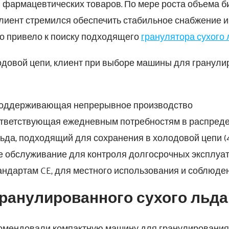
и фармацевтических товаров. По мере роста объема б
Клиент стремился обеспечить стабильное снабжение 
то привело к поиску подходящего
гранулятора сухого 
одовой цепи, клиент при выборе машины для гранули
 поддерживающая непрерывное производство
тветствующая ежедневным потребностям в распредел
ьда, подходящий для сохранения в холодовой цепи (
ое обслуживание для контроля долгосрочных эксплуа
андартам CE, для местного использования и соблюде
ранулированного сухого льда 
омендовали компактную машину для гранулирования с