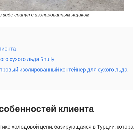
 в виде гранул с изолированным ящиком
лиента
го сухого льда Shuliy
итровый изолированный контейнер для сухого льда
особенностей клиента
стике холодовой цепи, базирующаяся в Турции, котор