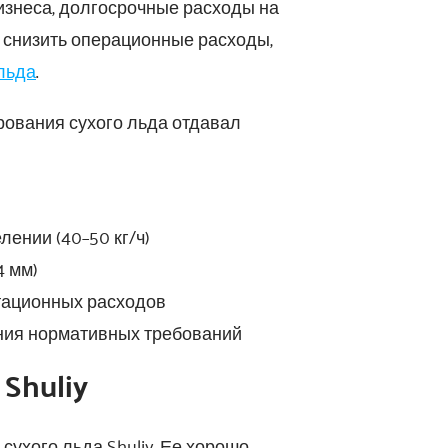
изнеса, долгосрочные расходы на
и снизить операционные расходы,
льда
.
рования сухого льда отдавал
ении (40–50 кг/ч)
4 мм)
тационных расходов
ния нормативных требований
Shuliy
ухого льда Shuliy. Ее хорошо