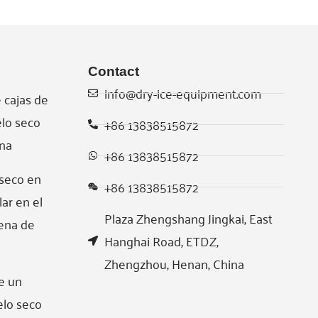
Contact
info@dry-ice-equipment.com
 cajas de
elo seco
+86 13838515872
ina
+86 13838515872
 seco en
+86 13838515872
ar en el
Plaza Zhengshang Jingkai, East
ena de
Hanghai Road, ETDZ,
Zhengzhou, Henan, China
e un
elo seco