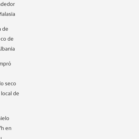
ndedor
Malasia
 de
eco de
lbania
ompró
lo seco
 local de
ielo
/h en
u