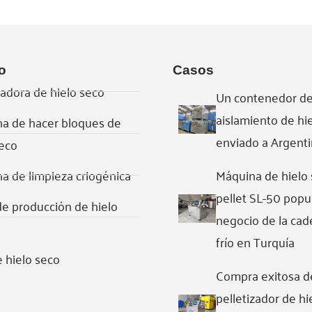
o
Casos
zadora de hielo seco
Un contenedor de
aislamiento de hi
a de hacer bloques de
enviado a Argent
seco
a de limpieza criogénica
Máquina de hielo
pellet SL-50 popul
de producción de hielo
negocio de la cad
frío en Turquía
e hielo seco
Compra exitosa d
pelletizador de hi