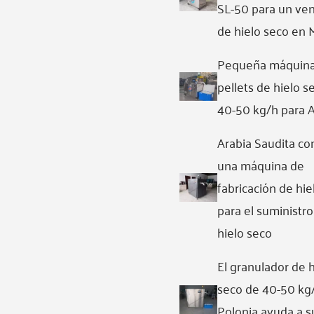
SL-50 para un ve
de hielo seco en 
Pequeña máquina
pellets de hielo s
40-50 kg/h para A
Arabia Saudita c
una máquina de
fabricación de hie
para el suministro
hielo seco
El granulador de h
seco de 40-50 kg
Polonia ayuda a s