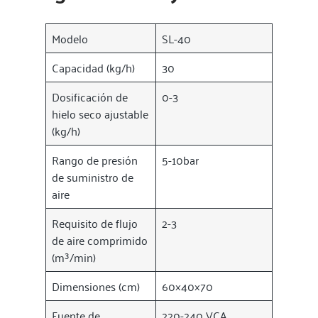
Modelo
SL-40
Capacidad (kg/h)
30
Dosificación de
0-3
hielo seco ajustable
(kg/h)
Rango de presión
5-10bar
de suministro de
aire
Requisito de flujo
2-3
de aire comprimido
(m³/min)
Dimensiones (cm)
60×40×70
Fuente de
220-240 VCA,