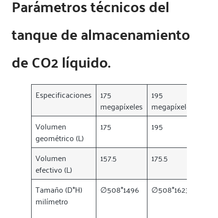
Parámetros técnicos del
tanque de almacenamiento
de CO2 líquido.
Especificaciones
175
195
210
megapíxeles
megapíxeles
mega
Volumen
175
195
210
geométrico (L)
Volumen
157.5
175.5
189
efectivo (L)
Tamaño (D*H)
∅508*1496
∅508*1623
∅50
milímetro