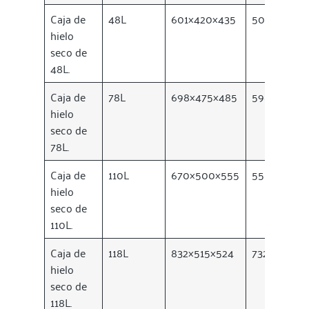
Caja de
48L
601×420×435
501×326×33
hielo
seco de
48L.
Caja de
78L
698×475×485
598×381×3
hielo
seco de
78L.
Caja de
110L
670×500×555
550×370×4
hielo
seco de
110L.
Caja de
118L
832×515×524
732×421×42
hielo
seco de
118L.