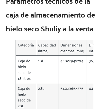
Parámetros técnicos de la
caja de almacenamiento de
hielo seco Shuliy a la venta
Categoría
Capacidad
Dimensiones
Dimensione
(litros)
externas (mm)
internas (m
Caja de
18L
448×294×294
367×213×24
hielo
seco de
18 litros.
Caja de
28L
540×365×375
440×271×27
hielo
seco de
28L.