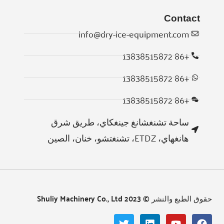
Contact
info@dry-ice-equipment.com
+86 13838515872
Whatsapp
+86 13838515872
Email
+86 13838515872
Wechat
ساحة تشنغشانغ جينغكاي، طريق شرق
Chat
هانغهاي، ETDZ، تشنغتشو، خنان، الصين
حقوق الطبع والنشر © 2023 Shuliy Machinery Co., Ltd