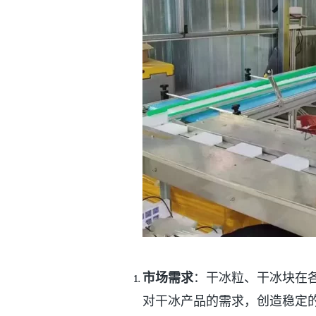
市场需求
：干冰粒、干冰块在
对干冰产品的需求，创造稳定