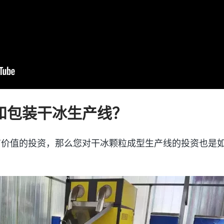
和包装干冰生产线？
有价值的投资，那么您对干冰颗粒成型生产线的投资也是