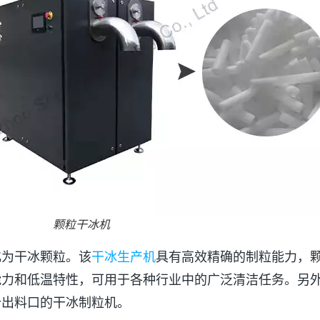
颗粒干冰机
化为干冰颗粒。该
干冰生产机
具有高效精确的制粒能力，
能力和低温特性，可用于各种行业中的广泛清洁任务。另
个出料口的干冰制粒机。