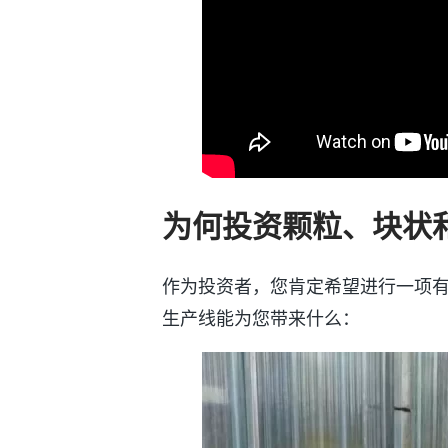
为何投资颗粒、块状
作为投资者，您肯定希望进行一项
生产线能为您带来什么：