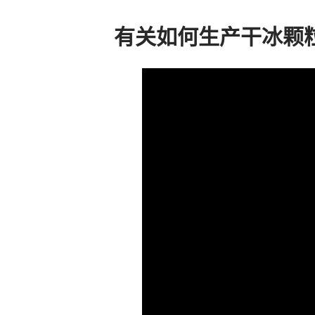
有关如何生产干冰颗