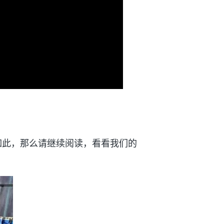
如此，那么请继续阅读，看看我们的