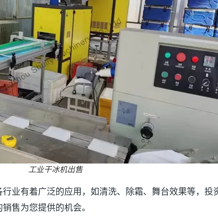
工业干冰机出售
各行业有着广泛的应用，如清洗、除霜、舞台效果等，投
的销售为您提供的机会。