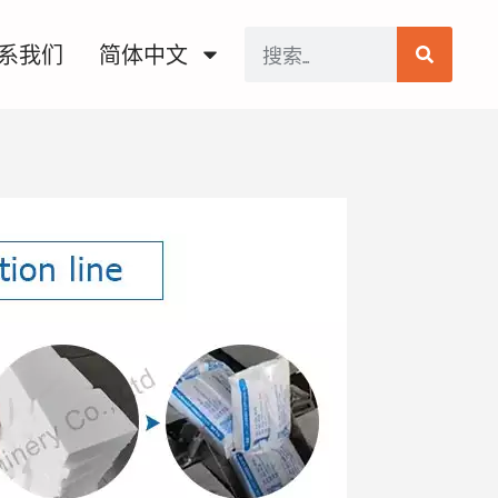
系我们
简体中文