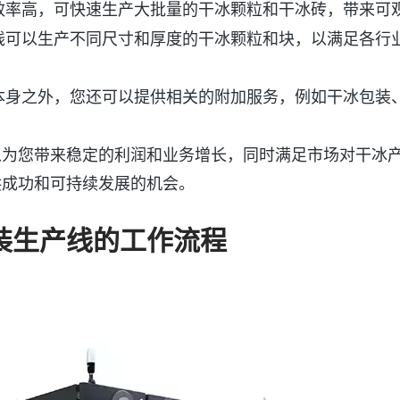
效率高，可快速生产大批量的干冰颗粒和干冰砖，带来可
线可以生产不同尺寸和厚度的干冰颗粒和块，以满足各行
本身之外，您还可以提供相关的附加服务，例如干冰包装
以为您带来稳定的利润和业务增长，同时满足市场对干冰
供成功和可持续发展的机会。
装生产线的工作流程