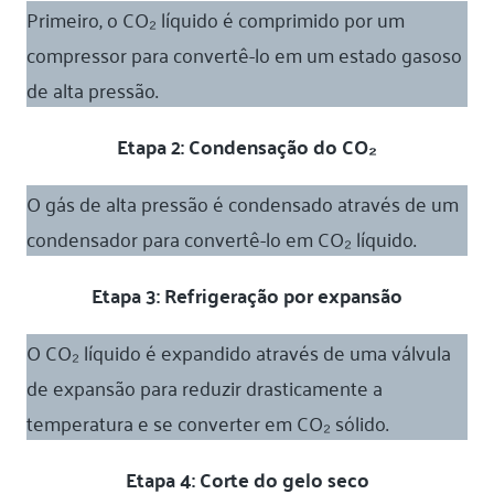
Primeiro, o CO₂ líquido é comprimido por um
compressor para convertê-lo em um estado gasoso
de alta pressão.
Etapa 2: Condensação do CO₂
O gás de alta pressão é condensado através de um
condensador para convertê-lo em CO₂ líquido.
Etapa 3: Refrigeração por expansão
O CO₂ líquido é expandido através de uma válvula
de expansão para reduzir drasticamente a
temperatura e se converter em CO₂ sólido.
Etapa 4: Corte do gelo seco