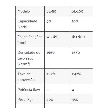
Modelo
SL-50
SL-100
SL-150
Capacidade
50
100
150
(kg/h)
Especificações
Φ3-Φ16
Φ3-Φ19
Φ3-Φ1
(mm)
Densidade do
1550
1550
1550
gelo seco
(kg/m³)
Taxa de
≥42%
≥42%
≥42%
conversão
Potência (kw)
3
4
7.5
Peso (kg)
200
350
600