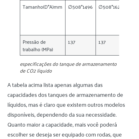
Tamanho(D*A)mm
∅508*1496
∅508*1623
∅508
Pressão de
1.37
1.37
1.37
trabalho (MPa)
especificações do tanque de armazenamento
de CO2 líquido
A tabela acima lista apenas algumas das
capacidades dos tanques de armazenamento de
líquidos, mas é claro que existem outros modelos
disponíveis, dependendo da sua necessidade.
Quanto maior a capacidade, mais você poderá
escolher se deseja ser equipado com rodas, que