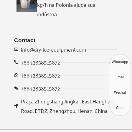
kg/h na Polônia ajuda sua
indústria
Contact
info@dry-ice-equipment.com
+86 13838515872
Whatsapp
+86 13838515872
Email
+86 13838515872
Wechat
Praça Zhengshang Jingkai, East Hanghai
Chat
Road, ETDZ, Zhengzhou, Henan, China