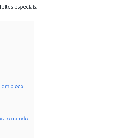
eitos especiais.
o em bloco
para o mundo