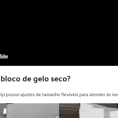
bloco de gelo seco?
yi possui ajustes de tamanho flexíveis para atender às ne