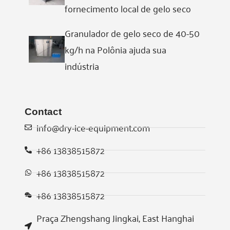
fornecimento local de gelo seco
Granulador de gelo seco de 40-50
kg/h na Polônia ajuda sua
indústria
Contact
info@dry-ice-equipment.com
+86 13838515872
Whatsapp
+86 13838515872
Email
+86 13838515872
Wechat
Praça Zhengshang Jingkai, East Hanghai
Chat