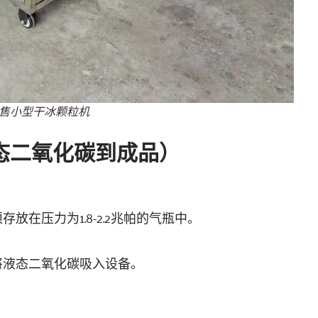
售小型干冰颗粒机
态二氧化碳到成品）
放在压力为1.8-2.2兆帕的气瓶中。
将液态二氧化碳吸入设备。